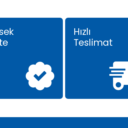
sek
Hızlı
te
Teslimat