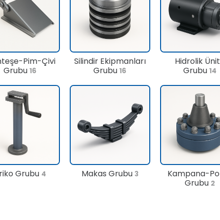
teşe-Pim-Çivi
Silindir Ekipmanları
Hidrolik Üni
Grubu
Grubu
Grubu
16
16
14
riko Grubu
Makas Grubu
Kampana-Po
4
3
Grubu
2