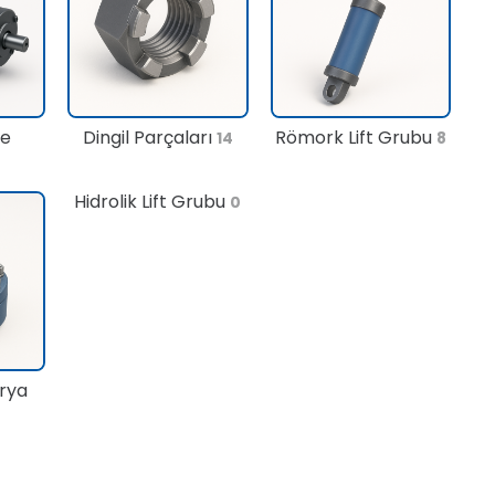
te
Dingil Parçaları
Römork Lift Grubu
14
8
Hidrolik Lift Grubu
0
rya