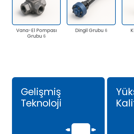
Vana-El Pompası
Dingil Grubu
K
6
Grubu
6
Gelişmiş
Yük
Teknoloji
Kali