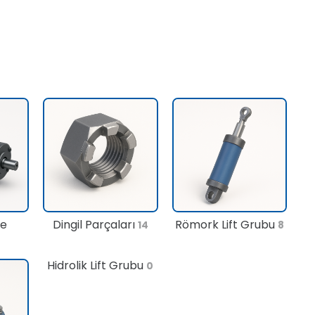
te
Dingil Parçaları
Römork Lift Grubu
14
8
Hidrolik Lift Grubu
0