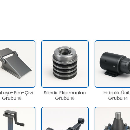
teşe-Pim-Çivi
Silindir Ekipmanları
Hidrolik Üni
Grubu
Grubu
Grubu
16
16
14