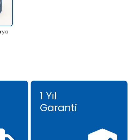
rya
1 Yıl
Garanti