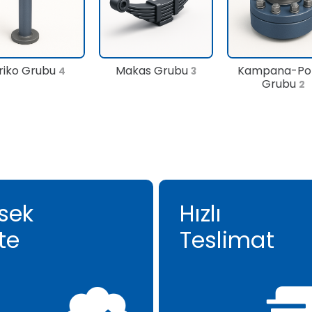
riko Grubu
Makas Grubu
Kampana-Po
4
3
Grubu
2
sek
Hızlı
te
Teslimat