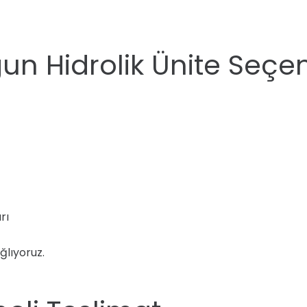
un Hidrolik Ünite Seçen
rı
ğlıyoruz.