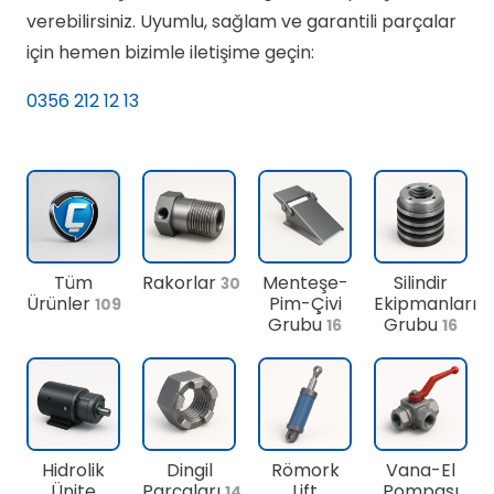
verebilirsiniz. Uyumlu, sağlam ve garantili parçalar
için hemen bizimle iletişime geçin:
0356 212 12 13
Tüm
Rakorlar
Menteşe-
Silindir
30
Ürünler
Pim-Çivi
Ekipmanları
109
Grubu
Grubu
16
16
Hidrolik
Dingil
Römork
Vana-El
Ünite
Parçaları
Lift
Pompası
14