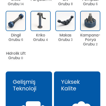
Grubu
Grubu
Grubu
14
8
6
Dingil
Kriko
Makas
Kampana-
Grubu
Grubu
Grubu
Porya
6
4
3
Grubu
2
Hidrolik Lift
Grubu
0
Gelişmiş
Yüksek
Teknoloji
Kalite