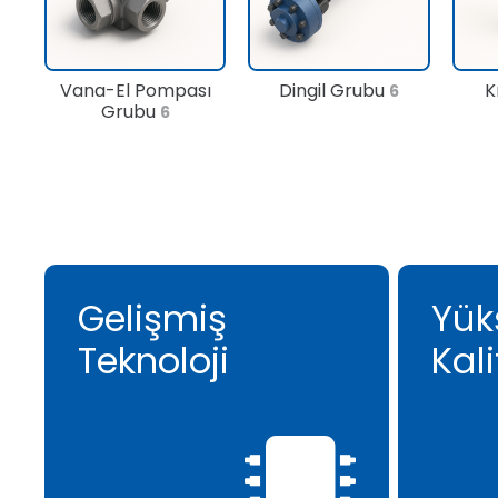
Vana-El Pompası
Dingil Grubu
K
6
Grubu
6
Gelişmiş
Yük
Teknoloji
Kali