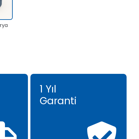
rya
1 Yıl
Garanti