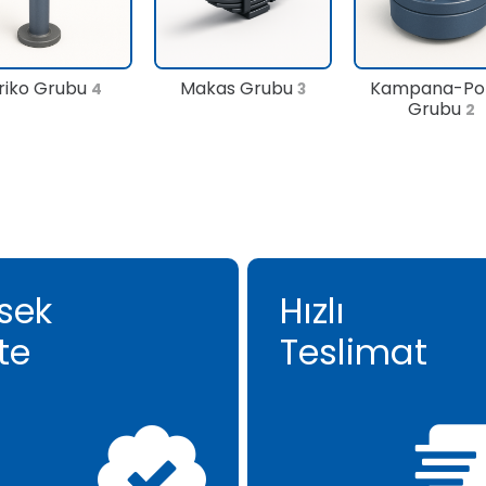
riko Grubu
Makas Grubu
Kampana-Po
4
3
Grubu
2
sek
Hızlı
te
Teslimat