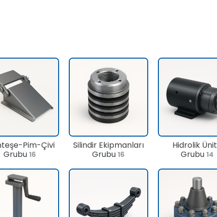
teşe-Pim-Çivi
Silindir Ekipmanları
Hidrolik Üni
Grubu
Grubu
Grubu
16
16
14