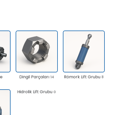
te
Dingil Parçaları
Römork Lift Grubu
14
8
Hidrolik Lift Grubu
0