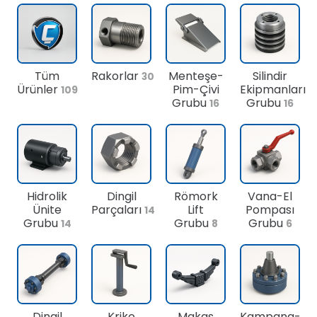
Tüm
Rakorlar
Menteşe-
Silindir
30
Ürünler
Pim-Çivi
Ekipmanları
109
Grubu
Grubu
16
16
Hidrolik
Dingil
Römork
Vana-El
Ünite
Parçaları
Lift
Pompası
14
Grubu
Grubu
Grubu
14
8
6
Dingil
Kriko
Makas
Kampana-