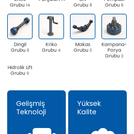
Grubu
Grubu
Grubu
14
8
6
Dingil
Kriko
Makas
Kampana-
Grubu
Grubu
Grubu
Porya
6
4
3
Grubu
2
Hidrolik Lift
Grubu
0
Gelişmiş
Yüksek
Teknoloji
Kalite