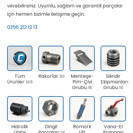
verebilirsiniz. Uyumlu, sağlam ve garantili parçalar
için hemen bizimle iletişime geçin:
0356 212 12 13
Tüm
Rakorlar
Menteşe-
Silindir
30
Ürünler
Pim-Çivi
Ekipmanları
109
Grubu
Grubu
16
16
Hidrolik
Dingil
Römork
Vana-El
Ünite
Parçaları
Lift
Pompası
14