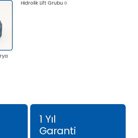
Hidrolik Lift Grubu
0
rya
1 Yıl
Garanti