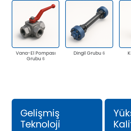
Vana-El Pompası
Dingil Grubu
K
6
Grubu
6
Gelişmiş
Yük
Teknoloji
Kali