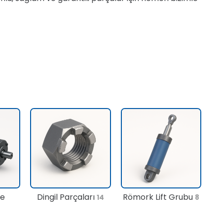
te
Dingil Parçaları
Römork Lift Grubu
14
8