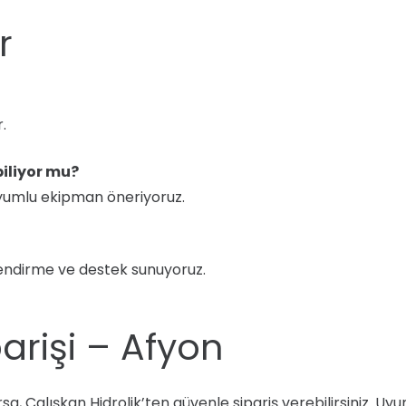
r
.
iliyor mu?
uyumlu ekipman öneriyoruz.
endirme ve destek sunuyoruz.
arişi – Afyon
, Calışkan Hidrolik’ten güvenle sipariş verebilirsiniz. Uy