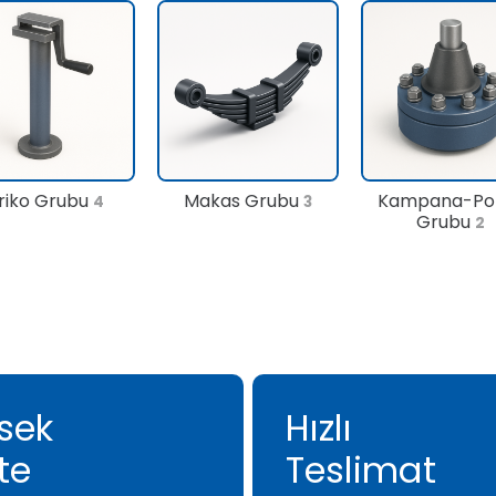
riko Grubu
Makas Grubu
Kampana-Po
4
3
Grubu
2
sek
Hızlı
te
Teslimat