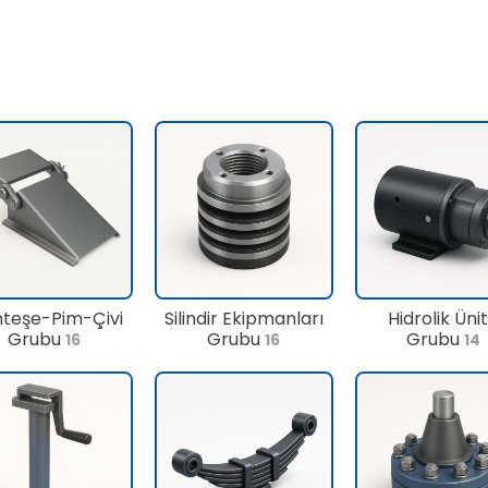
teşe-Pim-Çivi
Silindir Ekipmanları
Hidrolik Üni
Grubu
Grubu
Grubu
16
16
14