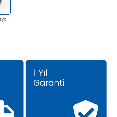
rya
1 Yıl
Garanti