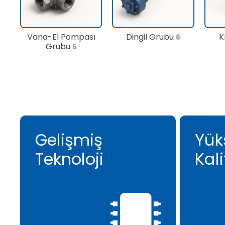
Vana-El Pompası
Dingil Grubu
K
6
Grubu
6
Gelişmiş
Yük
Teknoloji
Kali