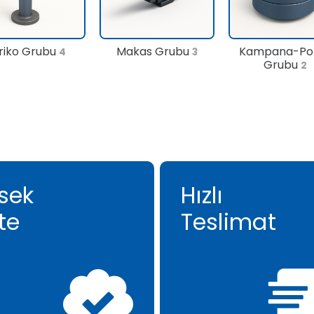
riko Grubu
Makas Grubu
Kampana-Po
4
3
Grubu
2
sek
Hızlı
te
Teslimat