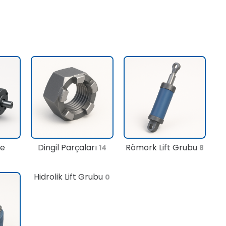
te
Dingil Parçaları
Römork Lift Grubu
14
8
Hidrolik Lift Grubu
0