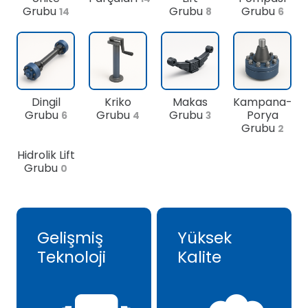
Grubu
Grubu
Grubu
14
8
6
Dingil
Kriko
Makas
Kampana-
Grubu
Grubu
Grubu
Porya
6
4
3
Grubu
2
Hidrolik Lift
Grubu
0
Gelişmiş
Yüksek
Teknoloji
Kalite