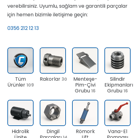
verebilirsiniz. Uyumlu, sağlam ve garantili parçalar
için hemen bizimle iletişime geçin:
0356 212 12 13
Tüm
Rakorlar
Menteşe-
Silindir
30
Ürünler
Pim-Çivi
Ekipmanları
109
Grubu
Grubu
16
16
Hidrolik
Dingil
Römork
Vana-El
Ünite
Parçaları
Lift
Pompası
14