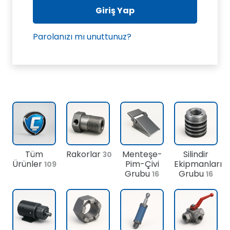
Giriş Yap
Parolanızı mı unuttunuz?
Tüm
Rakorlar
Menteşe-
Silindir
30
Ürünler
Pim-Çivi
Ekipmanları
109
Grubu
Grubu
16
16