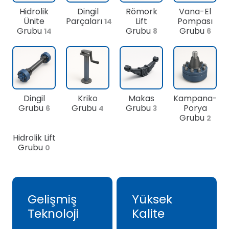
Hidrolik
Dingil
Römork
Vana-El
Ünite
Parçaları
Lift
Pompası
14
Grubu
Grubu
Grubu
14
8
6
Dingil
Kriko
Makas
Kampana-
Grubu
Grubu
Grubu
Porya
6
4
3
Grubu
2
Hidrolik Lift
Grubu
0
Gelişmiş
Yüksek
Teknoloji
Kalite